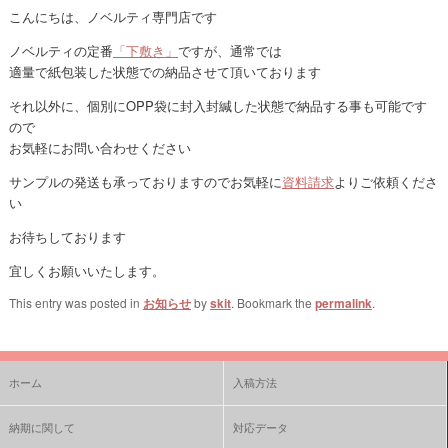
こんにちは、ノベルティ専門店です
ノベルティの定番
「下敷き」
ですが、通常では
適量で紙包装した状態での納品させて頂いております
それ以外に、個別にOPP袋に封入封緘した状態で納品する事も可能です
ので
お気軽にお問い合わせください
サンプルの発送も承っておりますのでお気軽に
資料請求
よりご依頼くださ
い
お待ちしております
宜しくお願いいたします。
This entry was posted in
お知らせ
by
skit
. Bookmark the
permalink
.
ホーム
入稿方法
納期に関して
対応データ