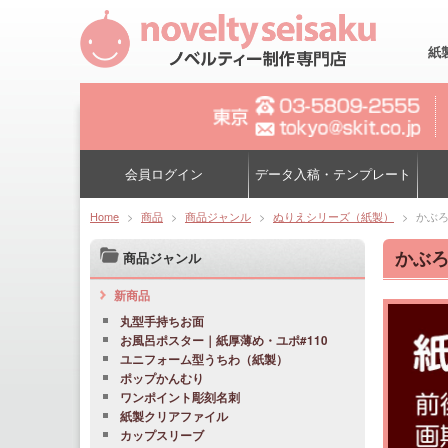
紙
会員ログイン
データ入稿・テンプレート
Home
>
商品
>
商品ジャンル
>
ぬりえシリーズ（紙製）
>
かぶ
かぶ
商品ジャンル
新商品
丸型手持ちお面
お風呂ポスター｜紙厚薄め・ユポ#110
ユニフォーム型うちわ（紙製）
ポップかんむり
ワンポイント彫刻名刺
紙製クリアファイル
カップスリーブ