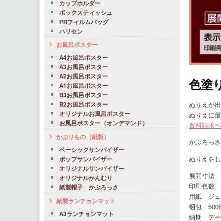
カップホルダー
ボックスティッシュ
PRフィルムバッグ
ハリセン
お風呂ポスター
A4お風呂ポスター
A3お風呂ポスター
A2お風呂ポスター
色塗
A1お風呂ポスター
B3お風呂ポスター
ぬりえが出
B2お風呂ポスター
オリジナルお風呂ポスター
ぬりえに最
お風呂ポスター（オンデマンド）
資料請求ペ
かぶりもの（紙製）
かぶろっさ
ベーシックサンバイザー
ぬりえをし
ポップサンバイザー
オリジナルサンバイザー
展開寸法 4
オリジナルかんむり
印刷色数 
紙製帽子 かぶろっさ
用紙 ジェ
紙製ランチョンマット
梱包 500
A3ランチョンマット
納期 デー