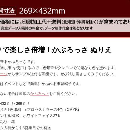
りで楽しさ倍増！かぶろっさ ぬりえ
来るかぶろっさです。
適な紙 を使用するので、色鉛筆やクレヨンで問題なく色を塗れます。
ージ
からサンプル送付も可能です。ぜひ試し書きしてみてください。
はイベントなどで簡単にかぶれる紙製帽子です。
ない場合は通常の
かぶろっさ
をご覧ください。
32ミリ×269ミリ
片面1色印刷 ※プロセスカラーの4色（CMYK)
ントルBOX ホワイトフェイス27ｋ
個入/１箱
タ入稿から中8営業日での発送