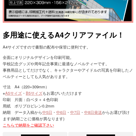
多用途に使えるA4クリアファイル！
A4サイズですので書類の配布や保管に便利です。
全面にオリジナルデザインを印刷可能。
学校記念グッズや周年記念事業に最適なノベルティーです。
事務用品としてだけでなく、キャラクターやアイドルの写真を印刷したノ
ベルティーとしても人気があります。
寸法 A4（220×309mm）
※
A5サイズ
・
B5サイズ
もお選びいただけます
印刷 片面：白ベタ＋４色印刷
用紙 ポリプロピレン0.2mm
納期 データ入稿から
中5日
・
中6日
・
中7日
・
中8日発送
からお選び頂け
ます(納期ごとに価格が異なります)
こちらで納期をご確認下さい