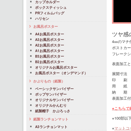
カップホルダー
ボックスティッシュ
PRフィルムバッグ
ハリセン
お風呂ポスター
ツヤ感
A4お風呂ポスター
A3お風呂ポスター
4㎜のマチ
A2お風呂ポスター
ポストカー
A1お風呂ポスター
フレークシ
B3お風呂ポスター
B2お風呂ポスター
表面加工と
オリジナルお風呂ポスター
お風呂ポスター（オンデマンド）
展開寸法 展
印 刷
かぶりもの（紙製）
用 紙 コー
ベーシックサンバイザー
納 期 
ポップサンバイザー
表面加工付
オリジナルサンバイザー
オリジナルかんむり
※こちらで
紙製帽子 かぶろっさ
※100部
紙製ランチョンマット
A3ランチョンマット
※
マットコー