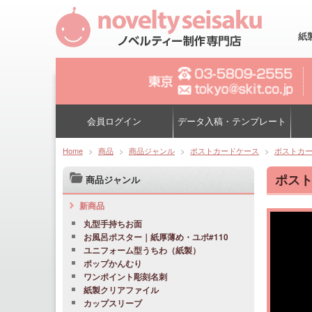
紙
会員ログイン
データ入稿・テンプレート
Home
>
商品
>
商品ジャンル
>
ポストカードケース
>
ポストカー
ポスト
商品ジャンル
新商品
丸型手持ちお面
お風呂ポスター｜紙厚薄め・ユポ#110
ユニフォーム型うちわ（紙製）
ポップかんむり
ワンポイント彫刻名刺
紙製クリアファイル
カップスリーブ