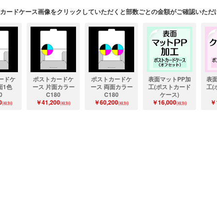
カードケース画像をクリックしていただくと部数ごとの金額がご確認いただ
ードケ
ポストカードケ
ポストカードケ
表面マットPP加
表面
面1色
ース 片面カラー
ース 両面カラー
工(ポストカード
工(
0
C180
C180
ケース)
0
￥41,200
￥60,200
￥16,000
￥
(税別)
(税別)
(税別)
(税別)