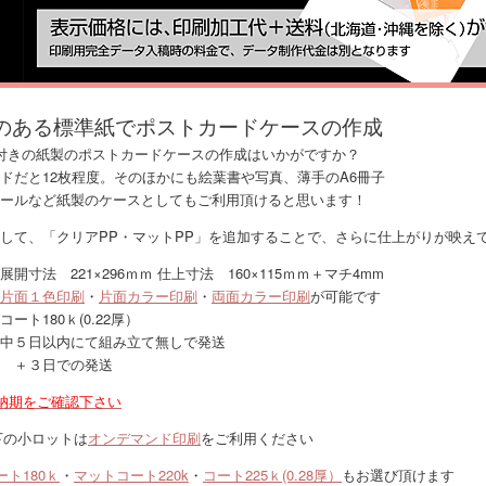
のある標準紙でポストカードケースの作成
付きの紙製のポストカードケースの作成はいかがですか？
ドだと12枚程度。そのほかにも絵葉書や写真、薄手のA6冊子
ールなど紙製のケースとしてもご利用頂けると思います！
して、「クリアPP・マットPP」を追加することで、さらに仕上がりが映え
開寸法 221×296ｍｍ 仕上寸法 160×115ｍｍ＋マチ4mm
片面１色印刷
・
片面カラー印刷
・
両面カラー印刷
が可能です
ト180ｋ(0.22厚）
中５日以内にて組み立て無しで発送
 ＋３日での発送
納期をご確認下さい
以下の小ロットは
オンデマンド印刷
をご利用ください
ト180ｋ
・
マットコート220k
・
コート225ｋ(0.28厚）
もお選び頂けます