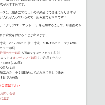
成がおすすめです。
ースは【組み立てなし】の平納品にて発送になりますが
ジ入れが入っているので、組み立ても簡単です！
、「クリアPP・マットPP」を追加することで、印刷面の保
目に変化を付けることが出来ます。
法 221×296ｍｍ 仕上寸法 160×115ｍｍ＋マチ4mm
カラー印刷
片面カラー印刷
も可能です※オフセット印刷
小ロットは
オンデマンド印刷
をご利用ください
80ｋ(0.22厚）
0個入/１箱
加工のみ 中５日以内にて組み立て無しで発送
３日での発送
をご確認下さい
のお問い合せ
りに追加