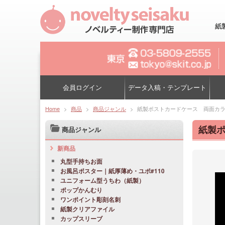
紙
会員ログイン
データ入稿・テンプレート
Home
>
商品
>
商品ジャンル
>
紙製ポストカードケース 両面カラー
紙製ポ
商品ジャンル
新商品
丸型手持ちお面
お風呂ポスター｜紙厚薄め・ユポ#110
ユニフォーム型うちわ（紙製）
ポップかんむり
ワンポイント彫刻名刺
紙製クリアファイル
カップスリーブ