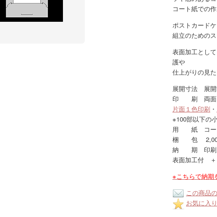
コート紙での作
ポストカードケ
組立のためのス
表面加工として
護や
仕上がりの見た
展開寸法 展開寸
印 刷 両面
片面１色印刷
・
※100部以下の
用 紙 コート1
梱 包 2,00
納 期 印刷
表面加工付 ＋
※こちらで納期
この商品
お気に入