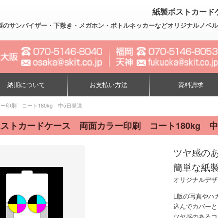
紙製ポストカードケ
製のサンバイザー・下敷き・メガホン・ボトルネッカーなどオリジナルノベルティー制作
納期について
お支払い方法
資料請求
印刷 コート180kg 中5日発送
ストカードケース 両面カラー印刷 コート180kg 中
ツヤ感の
簡単な紙
オリジナルデザ
L版の写真やハ
込んでカバーと
ツヤ感のあるコ