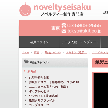
紙
会員ログイン
データ入稿・テンプレート
Home
>
商品
>
商品ジャンル
>
メガホン（紙製）
>
ニコイチメ
紙製ニ
商品ジャンル
新商品
丸型手持ちお面
お風呂ポスター｜紙厚薄め・ユポ#110
ユニフォーム型うちわ（紙製）
ポップかんむり
ワンポイント彫刻名刺
紙製クリアファイル
カップスリーブ