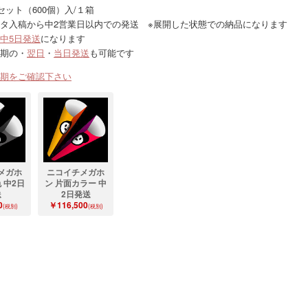
セット（600個）入/１箱
タ入稿から中2営業日以内での発送 ※展開した状態での納品になります
中5日発送
になります
期の・
翌日
・
当日発送
も可能です
期をご確認下さい
メガホ
ニコイチメガホ
 中2日
ン 片面カラー 中
送
2日発送
0
￥116,500
(税別)
(税別)