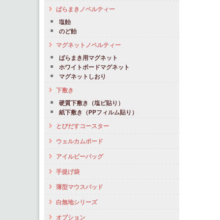
ばらまきノベルティー
塩飴
のど飴
マグネットノベルティー
ばらまき用マグネット
ホワイトボードマグネット
マグネットしおり
下敷き
硬質下敷き（塩ビ貼り）
紙下敷き（PPフィルム貼り）
とびだすコースター
ウェルカムボード
アイルビーバッグ
手提げ袋
薄型マウスパッド
白無地シリーズ
オプション