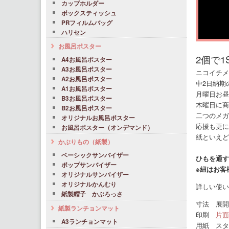
カップホルダー
ボックスティッシュ
PRフィルムバッグ
ハリセン
お風呂ポスター
2個で
A4お風呂ポスター
A3お風呂ポスター
ニコイチメ
A2お風呂ポスター
中2日納期
A1お風呂ポスター
月曜日お昼
B3お風呂ポスター
木曜日に商
B2お風呂ポスター
二つのメガ
オリジナルお風呂ポスター
応援も更に
お風呂ポスター（オンデマンド）
紙といえど
かぶりもの（紙製）
ベーシックサンバイザー
ひもを通す
ポップサンバイザー
※紐はお客
オリジナルサンバイザー
オリジナルかんむり
詳しい使い
紙製帽子 かぶろっさ
寸法 展開 
紙製ランチョンマット
印刷
片面
A3ランチョンマット
用紙 スタ