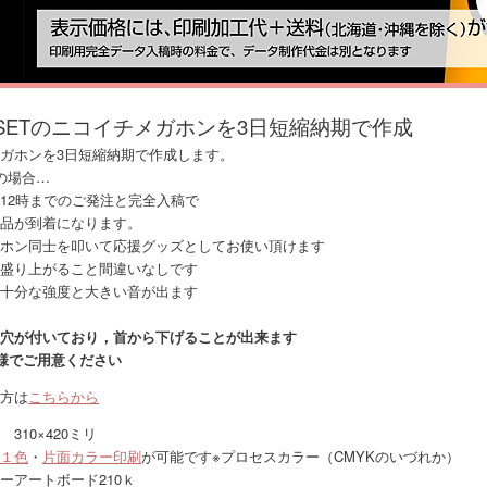
1SETのニコイチメガホンを3日短縮納期で作成
ガホンを3日短縮納期で作成します。
の場合…
12時までのご発注と完全入稿で
品が到着になります。
ホン同士を叩いて応援グッズとしてお使い頂けます
盛り上がること間違いなしです
十分な強度と大きい音が出ます
穴が付いており，首から下げることが出来ます
様でご用意ください
方は
こちらから
310×420ミリ
１色
・
片面カラー印刷
が可能です※プロセスカラー（CMYKのいづれか）
ーアートボード210ｋ