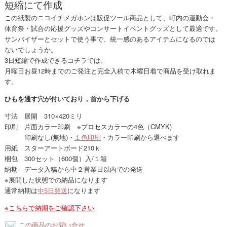
短縮にて作成
この紙製のニコイチメガホンは販促ツール商品として、町内の運動会・
体育祭・試合の応援グッズやコンサートイベントグッズとして最適です。
サンバイザーとセットで使う事で、統一感のあるアイテムになるのでは
ないでしょうか。
3日短縮で作成できるコチラでは、
月曜日お昼12時までのご発注と完全入稿で木曜日着で商品を受け取れま
す。
ひもを通す穴が付いており，首から下げる
寸法 展開 310×420ミリ
印刷 片面カラー印刷 ※プロセスカラーの4色（CMYK)
あああ
印刷なし(無地)・
１色印刷
・カラー印刷から選べます
用紙 スターアートボード210ｋ
梱包 300セット（600個）入/１箱
納期 データ入稿から中２営業日以内での発送
※展開した状態での納品になります
通常納期は
中5日発送
になります
※こちらで納期をご確認下さい
この商品のお問い合せ