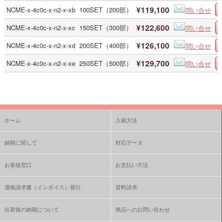
¥119,100
NCME-x-4c0c-x-n2-x-xb
100SET（200部）
問い合せ
¥122,600
NCME-x-4c0c-x-n2-x-xc
150SET（300部）
問い合せ
¥126,100
NCME-x-4c0c-x-n2-x-xd
200SET（400部）
問い合せ
¥129,700
NCME-x-4c0c-x-n2-x-xe
250SET（500部）
問い合せ
ホーム
入稿方法
納期に関して
対応データ
お客様窓口
お支払い方法
適格請求書（インボイス）発行
資料請求
出荷後の納期について
商品へのお問い合わせ