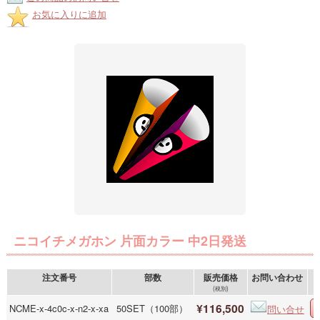
お気に入りに追加
ニコイチメガホン 片面カラー 中2日発送
注文番号
部数
販売価格
お問い合わせ
(税別)
¥116,500
NCME-x-4c0c-x-n2-x-xa
50SET（100部）
問い合せ