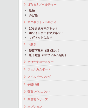
ばらまきノベルティー
塩飴
のど飴
マグネットノベルティー
ばらまき用マグネット
ホワイトボードマグネット
マグネットしおり
下敷き
硬質下敷き（塩ビ貼り）
紙下敷き（PPフィルム貼り）
とびだすコースター
ウェルカムボード
アイルビーバッグ
手提げ袋
薄型マウスパッド
白無地シリーズ
オプション