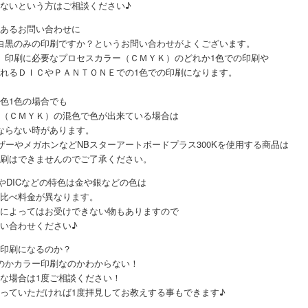
ないという方はご相談ください♪
あるお問い合わせに
白黒のみの印刷ですか？というお問い合わせがよくございます。
、印刷に必要なプロセスカラー（ＣＭＹＫ）のどれか1色での印刷や
れるＤＩＣやＰＡＮＴＯＮＥでの1色での印刷になります。
色1色の場合でも
（ＣＭＹＫ）の混色で色が出来ている場合は
ならない時があります。
ザーやメガホンなどNBスターアートボードプラス300Kを使用する商品は
刷はできませんのでご了承ください。
NEやDICなどの特色は金や銀などの色は
比べ料金が異なります。
によってはお受けできない物もありますので
い合わせください♪
印刷になるのか？
のかカラー印刷なのかわからない！
な場合は1度ご相談ください！
っていただければ1度拝見してお教えする事もできます♪