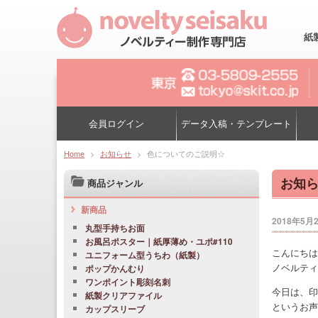
紙
会員ログイン
データ入稿・テンプレート
Home
>
お知らせ
>
色についてのご説明☆
お知
商品ジャンル
新商品
2018年5月
丸型手持ちお面
お風呂ポスター｜紙厚薄め・ユポ#110
こんにちは
ユニフォーム型うちわ（紙製）
ノベルティ
ポップかんむり
ワンポイント彫刻名刺
今日は、印
紙製クリアファイル
というお声
カップスリーブ