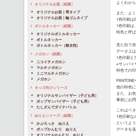
よくわから
オリジナルお面（紙製）
オリジナルお面｜帯タイプ
また、よく
オリジナルお面｜輪ゴムタイプ
1色印刷は
1色印刷は
ボトルネッカー（紙製）
特色と呼ば
オリジナルボトルネッカー
ボトルネッカー
見た目で赤
ボトルネッカー（耐水性)
データ上は
メガホン（紙製）
1色印刷と
ニコイチメガホン
※サンバイ
マルチメガホン
特色での印
ミニマルチメガホン
メガホン
PANTO
他の特色に
キッズ向けシリーズ
また、お色
オリジナルサンバイザー（子ども用）
事前にお問
ポップサンバイザー（子ども用）
たしざんでダイナバトル
これはベタ
ぬりえシリーズ（紙製）
1色印刷な
というよう
かぶろっさ ぬりえ
データを送
ポップかんむり ぬりえ
オリジナルかんむり ぬりえ