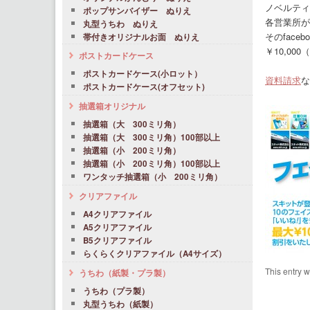
ノベルティ
ポップサンバイザー ぬりえ
各営業所が
丸型うちわ ぬりえ
そのfac
帯付きオリジナルお面 ぬりえ
￥10,0
ポストカードケース
ポストカードケース(小ロット）
資料請求
な
ポストカードケース(オフセット)
抽選箱オリジナル
抽選箱（大 300ミリ角）
抽選箱（大 300ミリ角）100部以上
抽選箱（小 200ミリ角）
抽選箱（小 200ミリ角）100部以上
ワンタッチ抽選箱（小 200ミリ角）
クリアファイル
A4クリアファイル
A5クリアファイル
B5クリアファイル
らくらくクリアファイル（A4サイズ）
This entry 
うちわ（紙製・プラ製）
うちわ（プラ製）
丸型うちわ（紙製）