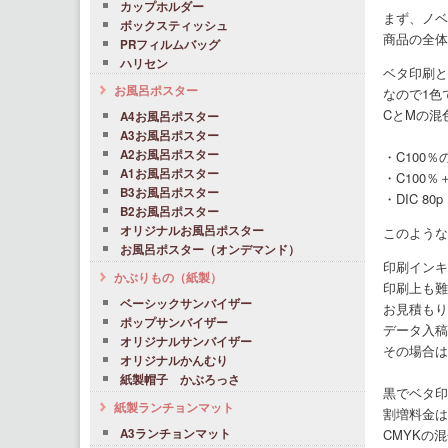
カップホルダー
まず、ノベ
ボックスティッシュ
商品の全体
PRフィルムバッグ
ハリセン
ベタ印刷と
お風呂ポスター
なので1色
CとMの混
A4お風呂ポスター
A3お風呂ポスター
A2お風呂ポスター
・C100％
A1お風呂ポスター
・C100％
B3お風呂ポスター
・DIC 80
B2お風呂ポスター
オリジナルお風呂ポスター
このような
お風呂ポスター（オンデマンド）
印刷インキ
かぶりもの（紙製）
印刷上も難
ベーシックサンバイザー
お見積もり
ポップサンバイザー
データ入稿
オリジナルサンバイザー
その場合は
オリジナルかんむり
紙製帽子 かぶろっさ
黒でベタ印
紙製ランチョンマット
割増料金は
CMYKの
A3ランチョンマット