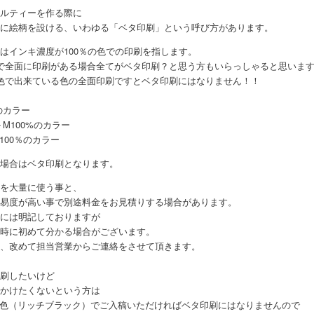
ルティーを作る際に
に絵柄を設ける、いわゆる「ベタ印刷」という呼び方があります。
はインキ濃度が100％の色での印刷を指します。
で全面に印刷がある場合全てがベタ印刷？と思う方もいらっしゃると思いま
色で出来ている色の全面印刷ですとベタ印刷にはなりません！！
のカラー
＋M100%のカラー
p 100％のカラー
場合はベタ印刷となります。
を大量に使う事と、
易度が高い事で別途料金をお見積りする場合があります。
には明記しておりますが
時に初めて分かる場合がございます。
、改めて担当営業からご連絡をさせて頂きます。
刷したいけど
かけたくないという方は
混色（リッチブラック）でご入稿いただければベタ印刷にはなりませんので