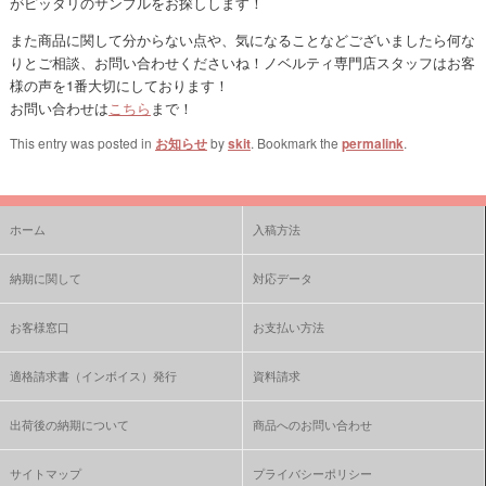
がピッタリのサンプルをお探しします！
また商品に関して分からない点や、気になることなどございましたら何な
りとご相談、お問い合わせくださいね！ノベルティ専門店スタッフはお客
様の声を1番大切にしております！
お問い合わせは
こちら
まで！
This entry was posted in
お知らせ
by
skit
. Bookmark the
permalink
.
ホーム
入稿方法
納期に関して
対応データ
お客様窓口
お支払い方法
適格請求書（インボイス）発行
資料請求
出荷後の納期について
商品へのお問い合わせ
サイトマップ
プライバシーポリシー