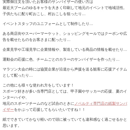
実際御注文を頂いたお客様のサンバイザーの使い方は
最近大ブームのゆるキャラを大きく印刷して地元のイベントで地域活性,
子供たちに配り町おこし、村おこしを狙ったり…
イベントスタッフのユニフォームとして制作したり…
ある商店街やスーパーマーケット、ショッピングモールではクーポンや広
告を載せたものをお客さまに配ったり…
企業見学や工場見学に企業情報や、製造している商品の情報を載せたり…
運動会の応援に色、チームごとのカラーのサンバイザーを作ったり…
マラソン大会の時には協賛企業が沿道から声援を送る観客に応援アイテム
として配ったり…
この他にも様々な使われ方をしています！
スポーツ好きが多い当専門店としては、甲子園やサッカーの応援、夏のイ
ンターハイや、
地元のスポーツチームのなど試合のときに
ノベルティ専門店の紙製サンバ
イザー
をかぶって応援してもらいたいですね！！
紙でできていてかなり軽いので頭に被っていても違和感なく過ごせるかと
思います。