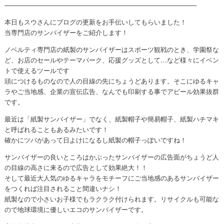
—————————————————————————————–
本日もスウさんにブログの更新をお手伝いしてもらいました！
当専門店のサンバイザーをご紹介します！
ノベルティ専門店の紙製のサンバイザーはスポーツ観戦のとき、学園祭な
ど、お店のセールやテーマパーク、応援グッズとして…など様々にイベン
トで使えるツールです
頭につけるものなので人の目線の先にちょうどあります。そこにゆるキャ
ラやご当地感、企業の宣伝広告、なんでも印刷する事でアピール効果抜群
です。
最近は「紙製サンバイザー」でなく、紙製帽子や簡易帽子、紙製ハチマキ
と呼ばれることもあるみたいです！
確かにツバがあって日よけになるし紙製の帽子っぽいですね！
サンバイザーの良いところはかぶったサンバイザーの広告面がちょうど人
の目線の高さに来るので広告として効果絶大！！
そして最近大人気のゆるキャラをモチーフにご当地感のあるサンバイザー
をつくれば注目されること間違いナシ！
紙製なので小さいお子様でもラクラク付けられます。リサイクルも可能な
ので地球環境に優しいエコのサンバイザーです。