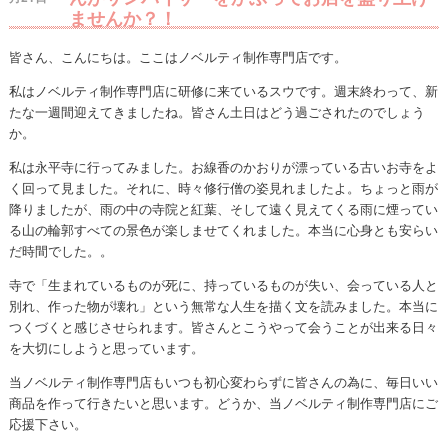
ませんか？！
皆さん、こんにちは。ここはノベルティ制作専門店です。
私はノベルティ制作専門店に研修に来ているスウです。週末終わって、新
たな一週間迎えてきましたね。皆さん土日はどう過ごされたのでしょう
か。
私は永平寺に行ってみました。お線香のかおりが漂っている古いお寺をよ
く回って見ました。それに、時々修行僧の姿見れましたよ。ちょっと雨が
降りましたが、雨の中の寺院と紅葉、そして遠く見えてくる雨に煙ってい
る山の輪郭すべての景色が楽しませてくれました。本当に心身とも安らい
だ時間でした。。
寺で「生まれているものが死に、持っているものが失い、会っている人と
別れ、作った物が壊れ」という無常な人生を描く文を読みました。本当に
つくづくと感じさせられます。皆さんとこうやって会うことが出来る日々
を大切にしようと思っています。
当ノベルティ制作専門店もいつも初心変わらずに皆さんの為に、毎日いい
商品を作って行きたいと思います。どうか、当ノベルティ制作専門店にご
応援下さい。