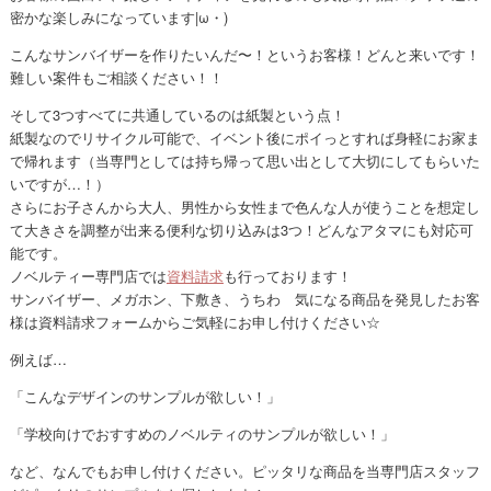
密かな楽しみになっています|ω・)
こんなサンバイザーを作りたいんだ〜！というお客様！どんと来いです！
難しい案件もご相談ください！！
そして3つすべてに共通しているのは紙製という点！
紙製なのでリサイクル可能で、イベント後にポイっとすれば身軽にお家ま
で帰れます（当専門としては持ち帰って思い出として大切にしてもらいた
いですが…！）
さらにお子さんから大人、男性から女性まで色んな人が使うことを想定し
て大きさを調整が出来る便利な切り込みは3つ！どんなアタマにも対応可
能です。
ノベルティー専門店では
資料請求
も行っております！
サンバイザー、メガホン、下敷き、うちわ 気になる商品を発見したお客
様は資料請求フォームからご気軽にお申し付けください☆
例えば…
「こんなデザインのサンプルが欲しい！」
「学校向けでおすすめのノベルティのサンプルが欲しい！」
など、なんでもお申し付けください。ピッタリな商品を当専門店スタッフ