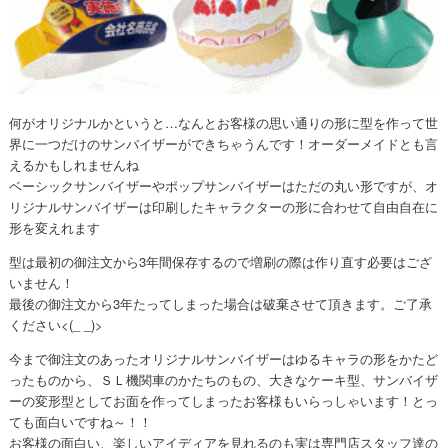
何がオリジナルかというと…なんとお客様の思い通りの形に型を作って世
界に一つだけのサンバイザーができちゃうんです！オーダーメイドとも言
えるかもしれませんね
ベーシックサンバイザーやポップサンバイザーはただの丸い形ですが、オ
リジナルサンバイザーは印刷したキャラクターの形に合わせて自由自在に
形を変えれます
型は最初の御注文から3年間保存するので増刷の際は作り直す必要はござ
いません！
最後の御注文から3年たってしまった場合は破棄させて頂きます。ご了承
ください<(_ _)>
今まで御注文のあったオリジナルサンバイザーはゆるキャラの形をかたど
ったものから、ＳＬ機関車のかたちのもの、大きなケーキ型、サンバイザ
ーの変形型としてお面を作ってしまったお客様もいらっしゃいます！とっ
ても面白いですね～！！
お客様の面白い、楽しいアイディアを見れるのも実は専門店スタッフ達の