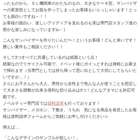
ったものから、ＳＬ機関車のかたちのもの、大きなケーキ型、サンバイザ
ーの変形型としてお面を作ってしまったお客様もいらっしゃいます！とっ
ても面白いですね～！！
お客様の面白い、楽しいアイディアを見れるのも実は専門店スタッフ達の
密かな楽しみになっています|ω・)
こんなサンバイザーを作りたいんだ〜！というお客様！どんと来いです！
難しい案件もご相談ください！！
そして3つすべてに共通しているのは紙製という点！
紙製なのでリサイクル可能で、イベント後にポイっとすれば身軽にお家ま
で帰れます（当専門としては持ち帰って思い出として大切にしてもらいた
いですが…！）
さらにお子さんから大人、男性から女性まで色んな人が使うことを想定し
て大きさを調整が出来る便利な切り込みは3つ！どんなアタマにも対応可
能です。
ノベルティー専門店では
資料請求
も行っております！
サンバイザー、メガホン、下敷き、うちわ 気になる商品を発見したお客
様は資料請求フォームからご気軽にお申し付けください☆
例えば…
「こんなデザインのサンプルが欲しい！」