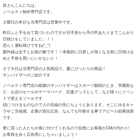
皆さんこんにちは。
ノベルティ制作専門店です。
土曜日の本日も当専門店は営業中です。
昨日ふと手をみて気づいたのですが日手首から手の甲あたりまでこんがり
日焼けをしていました…！！
恐らく運転焼けですね(*_*)
紫外線は女子とお肌の敵です！！本格的に日差しが強くなる前に日焼け止
めと手袋を買いにいかないと！
さて今日は当専門店の人気商品で、夏にぴったりの商品！
サンバイザーのご紹介です
ノベルティ専門店の紙製のサンバイザーはスポーツ観戦のとき、学園祭な
ど、お店のセールやテーマパーク、応援グッズとして…など様々にイベン
トで使えるツールです
頭につけるものなので人の目線の先にちょうどあります。そこにゆるキャ
ラやご当地感、企業の宣伝広告、なんでも印刷する事でアピール効果抜群
です。
更に貰った人たちが身に付けてくれるので自然にお客様がCMの代わり!
お客様を歩く広告塔にしちゃいましょう！