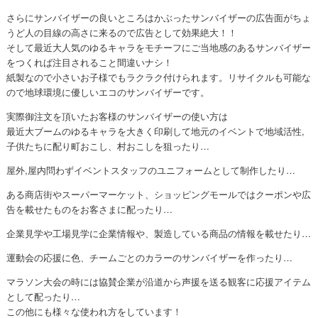
さらにサンバイザーの良いところはかぶったサンバイザーの広告面がちょ
うど人の目線の高さに来るので広告として効果絶大！！
そして最近大人気のゆるキャラをモチーフにご当地感のあるサンバイザー
をつくれば注目されること間違いナシ！
紙製なので小さいお子様でもラクラク付けられます。リサイクルも可能な
ので地球環境に優しいエコのサンバイザーです。
実際御注文を頂いたお客様のサンバイザーの使い方は
最近大ブームのゆるキャラを大きく印刷して地元のイベントで地域活性,
子供たちに配り町おこし、村おこしを狙ったり…
屋外,屋内問わずイベントスタッフのユニフォームとして制作したり…
ある商店街やスーパーマーケット、ショッピングモールではクーポンや広
告を載せたものをお客さまに配ったり…
企業見学や工場見学に企業情報や、製造している商品の情報を載せたり…
運動会の応援に色、チームごとのカラーのサンバイザーを作ったり…
マラソン大会の時には協賛企業が沿道から声援を送る観客に応援アイテム
として配ったり…
この他にも様々な使われ方をしています！