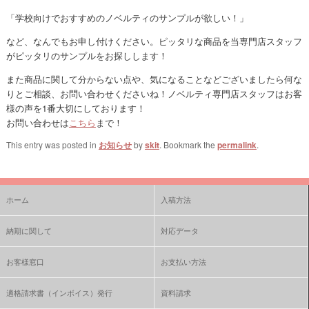
「学校向けでおすすめのノベルティのサンプルが欲しい！」
など、なんでもお申し付けください。ピッタリな商品を当専門店スタッフ
がピッタリのサンプルをお探しします！
また商品に関して分からない点や、気になることなどございましたら何な
りとご相談、お問い合わせくださいね！ノベルティ専門店スタッフはお客
様の声を1番大切にしております！
お問い合わせは
こちら
まで！
This entry was posted in
お知らせ
by
skit
. Bookmark the
permalink
.
ホーム
入稿方法
納期に関して
対応データ
お客様窓口
お支払い方法
適格請求書（インボイス）発行
資料請求