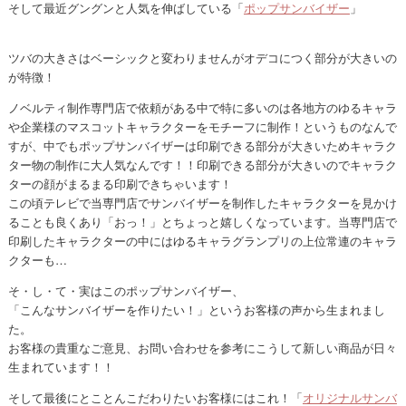
そして最近グングンと人気を伸ばしている「
ポップサンバイザー
」
ツバの大きさはベーシックと変わりませんがオデコにつく部分が大きいの
が特徴！
ノベルティ制作専門店で依頼がある中で特に多いのは各地方のゆるキャラ
や企業様のマスコットキャラクターをモチーフに制作！というものなんで
すが、中でもポップサンバイザーは印刷できる部分が大きいためキャラク
ター物の制作に大人気なんです！！印刷できる部分が大きいのでキャラク
ターの顔がまるまる印刷できちゃいます！
この頃テレビで当専門店でサンバイザーを制作したキャラクターを見かけ
ることも良くあり「おっ！」とちょっと嬉しくなっています。当専門店で
印刷したキャラクターの中にはゆるキャラグランプリの上位常連のキャラ
クターも…
そ・し・て・実はこのポップサンバイザー、
「こんなサンバイザーを作りたい！」というお客様の声から生まれまし
た。
お客様の貴重なご意見、お問い合わせを参考にこうして新しい商品が日々
生まれています！！
そして最後にとことんこだわりたいお客様にはこれ！「
オリジナルサンバ