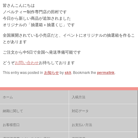
皆さんこんにちは
ノベルティー制作専門店の田村です
今日から新しい商品が追加されました
オリジナルの「抽選箱＋抽選くじ」です
全国展開されている小売店だと、イベントにオリジナルの抽選箱を作るこ
とがあります
ご注文から中5日で全国へ発送準備可能です
どうぞ
お問い合わせ
お待ちしております
This entry was posted in
お知らせ
by
skit
. Bookmark the
permalink
.
ホーム
入稿方法
納期に関して
対応データ
お客様窓口
お支払い方法