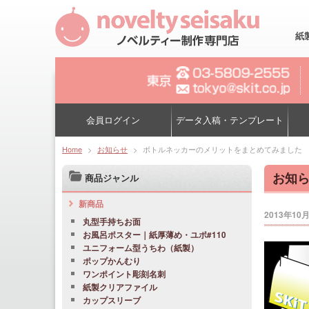
紙
会員ログイン
データ入稿・テンプレート
Home
>
お知らせ
>
ボトルネッカーのメリットをまとめてみました
お知
商品ジャンル
新商品
2013年10
丸型手持ちお面
お風呂ポスター｜紙厚薄め・ユポ#110
ユニフォーム型うちわ（紙製）
ポップかんむり
ワンポイント彫刻名刺
紙製クリアファイル
カップスリーブ