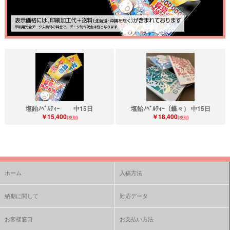
塩飴ﾉﾍﾞﾙﾃｨｰ 中15日
塩飴ﾉﾍﾞﾙﾃｨｰ（蝶々） 中15日
￥15,400
￥18,400
(税別)
(税別)
ホーム
入稿方法
納期に関して
対応データ
お客様窓口
お支払い方法