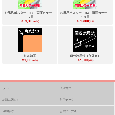
お風呂ポスター B3 両面カラー
お風呂ポスター B3 両面カラー
中7日
中6日
￥69,800
￥76,800
(税別)
(税別)
角丸加工
個包装用袋（別添え）
￥1,000
￥1,900
(税別)
(税別)
ホーム
入稿方法
納期に関して
対応データ
お客様窓口
お支払い方法