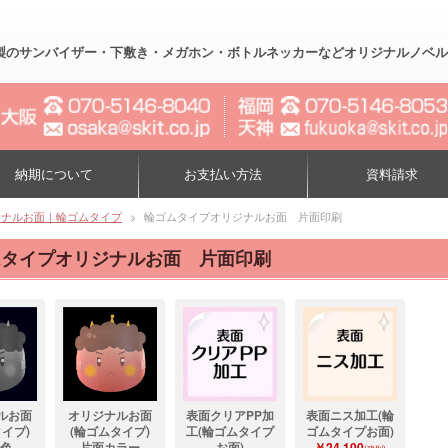
製のサンバイザー・下敷き・メガホン・ボトルネッカーなどオリジナルノベルティー制作
納期について
お支払い方法
資料請求
ジナルお面｜輪ゴムタイプ
>
輪ゴムタイプオリジナルお面 片面印刷
ムタイプオリジナルお面 片面印刷
ルお面
オリジナルお面
表面クリアPP加
表面ニス加工(輪
イプ)
(輪ゴムタイプ)
工(輪ゴムタイプ
ゴムタイプお面)
1色
片面カラー
お面)
￥24,100