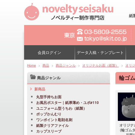
紙
会員ログイン
データ入稿・テンプレート
Home
>
商品
>
商品ジャンル
>
オリジナルお面（紙製）
>
オリ
輪ゴ
商品ジャンル
新商品
丸型手持ちお面
お風呂ポスター｜紙厚薄め・ユポ#110
ユニフォーム型うちわ（紙製）
ポップかんむり
ワンポイント彫刻名刺
オリジナ
紙製クリアファイル
(輪ゴムタ
カップスリーブ
片面