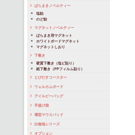
ばらまきノベルティー
塩飴
のど飴
マグネットノベルティー
ばらまき用マグネット
ホワイトボードマグネット
マグネットしおり
下敷き
硬質下敷き（塩ビ貼り）
紙下敷き（PPフィルム貼り）
とびだすコースター
ウェルカムボード
アイルビーバッグ
手提げ袋
薄型マウスパッド
白無地シリーズ
オプション