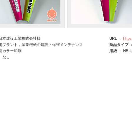
日本建設工業株式会社様
URL
：
https
電プラント，産業機械の建設・保守メンテナンス
商品タイプ
：
面カラー印刷
用紙
： NB
 なし