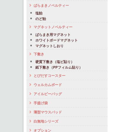
ばらまきノベルティー
塩飴
のど飴
マグネットノベルティー
ばらまき用マグネット
ホワイトボードマグネット
マグネットしおり
下敷き
硬質下敷き（塩ビ貼り）
紙下敷き（PPフィルム貼り）
とびだすコースター
ウェルカムボード
アイルビーバッグ
手提げ袋
薄型マウスパッド
白無地シリーズ
オプション