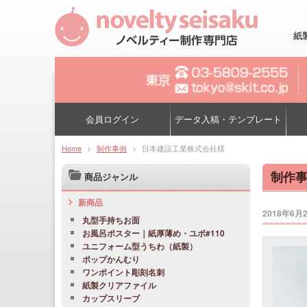
紙
会員ログイン
データ入稿・テンプレート
Home
>
制作事例
>
日本建設工業株式会社様
制作
商品ジャンル
新商品
2018年6月
丸型手持ちお面
お風呂ポスター｜紙厚薄め・ユポ#110
ユニフォーム型うちわ（紙製）
ポップかんむり
ワンポイント彫刻名刺
紙製クリアファイル
カップスリーブ