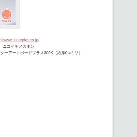
://www.nikkenko.co.jp/
 ニコイチメガホン
スターアートボードプラス300K（紙厚0.4ミリ）