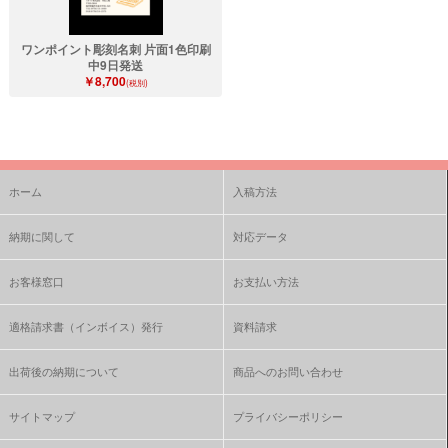
ワンポイント彫刻名刺 片面1色印刷
中9日発送
￥8,700
(税別)
ホーム
入稿方法
納期に関して
対応データ
お客様窓口
お支払い方法
適格請求書（インボイス）発行
資料請求
出荷後の納期について
商品へのお問い合わせ
サイトマップ
プライバシーポリシー