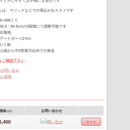
イクルしやすくお子様にも安心です
らは、マジックなどでの筆記がおススメです
5×636ミリ
55.5・59.5cmの3段階にて調整可能です
白無地
アートボード210ｋ
入/１箱
入稿から中5営業日以内での発送
をご確認下さい
のお問い合せ
りに追加
価格
お問い合わせ
(税別)
6,400
問い合せ