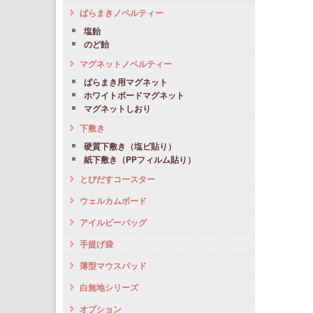
ばらまきノベルティー
塩飴
のど飴
マグネットノベルティー
ばらまき用マグネット
ホワイトボードマグネット
マグネットしおり
下敷き
硬質下敷き（塩ビ貼り）
紙下敷き（PPフィルム貼り）
とびだすコースター
ウェルカムボード
アイルビーバッグ
手提げ袋
薄型マウスパッド
白無地シリーズ
オプション