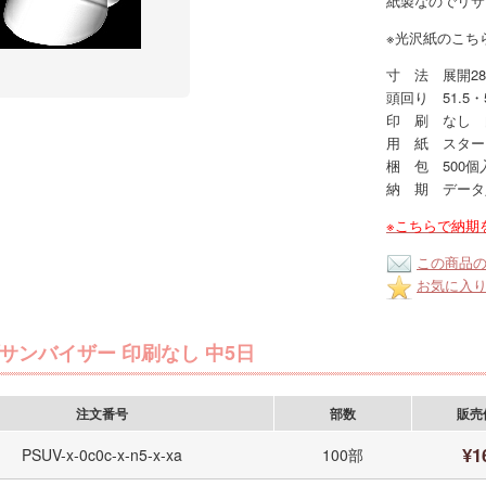
紙製なのでリサ
※光沢紙のこち
寸 法 展開28
頭回り 51.5・
印 刷 なし 
用 紙 スター
梱 包 500個
納 期 データ
※こちらで納期
この商品
お気に入
サンバイザー 印刷なし 中5日
注文番号
部数
販売
¥1
PSUV-x-0c0c-x-n5-x-xa
100部