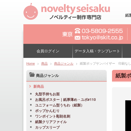
紙
会員ログイン
データ入稿・テンプレート
Home
>
商品
>
商品ジャンル
>
紙製ポップサンバイザー 印刷なし
紙製ポ
商品ジャンル
新商品
丸型手持ちお面
お風呂ポスター｜紙厚薄め・ユポ#110
ユニフォーム型うちわ（紙製）
ポップかんむり
ワンポイント彫刻名刺
紙製クリアファイル
カップスリーブ