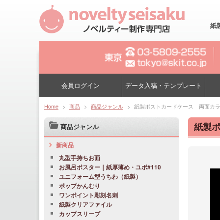
紙
会員ログイン
データ入稿・テンプレート
Home
>
商品
>
商品ジャンル
>
紙製ポストカードケース 両面カラー
紙製ポ
商品ジャンル
新商品
丸型手持ちお面
お風呂ポスター｜紙厚薄め・ユポ#110
ユニフォーム型うちわ（紙製）
ポップかんむり
ワンポイント彫刻名刺
紙製クリアファイル
カップスリーブ