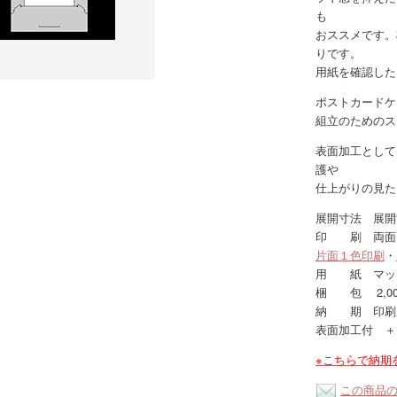
も
おススメです。
りです。
用紙を確認し
ポストカードケ
組立のためのス
表面加工として
護や
仕上がりの見た
展開寸法 展開寸
印 刷 両面
片面１色印刷
・
用 紙 マット
梱 包 2,00
納 期 印刷
表面加工付 ＋
※こちらで納期
この商品