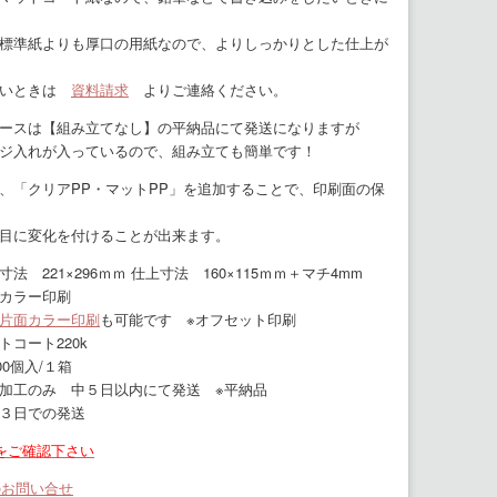
標準紙よりも厚口の用紙なので、よりしっかりとした仕上が
たいときは
資料請求
よりご連絡ください。
ースは【組み立てなし】の平納品にて発送になりますが
ジ入れが入っているので、組み立ても簡単です！
、「クリアPP・マットPP」を追加することで、印刷面の保
目に変化を付けることが出来ます。
法 221×296ｍｍ 仕上寸法 160×115ｍｍ＋マチ4mm
カラー印刷
片面カラー印刷
も可能です ※オフセット印刷
コート220k
0個入/１箱
加工のみ 中５日以内にて発送 ※平納品
３日での発送
をご確認下さい
のお問い合せ