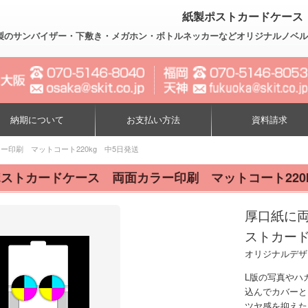
紙製ポストカードケース 
製のサンバイザー・下敷き・メガホン・ボトルネッカーなどオリジナルノベルティー制作
納期について
お支払い方法
資料請求
印刷 マットコート220kg 中5日発送
ストカードケース 両面カラー印刷 マットコート220
厚口紙に
ストカー
オリジナルデザ
L版の写真やハ
込んでカバーと
ツヤ感を抑えた