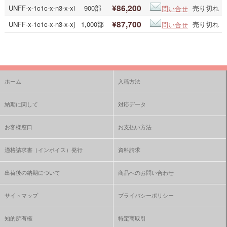
¥86,200
UNFF-x-1c1c-x-n3-x-xi
900部
売り切れ
問い合せ
¥87,700
UNFF-x-1c1c-x-n3-x-xj
1,000部
売り切れ
問い合せ
ホーム
入稿方法
納期に関して
対応データ
お客様窓口
お支払い方法
適格請求書（インボイス）発行
資料請求
出荷後の納期について
商品へのお問い合わせ
サイトマップ
プライバシーポリシー
知的所有権
特定商取引