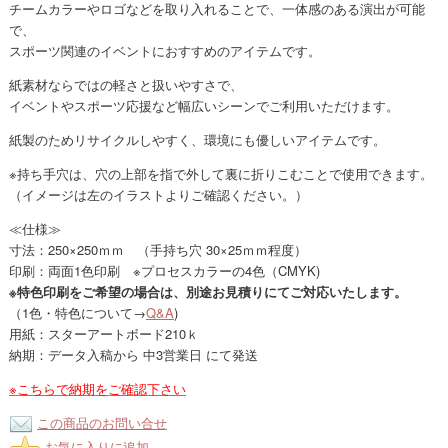
チームカラーやロゴなどを取り入れることで、一体感のある演出が可能
で、
スポーツ関連のイベントにおすすめのアイテムです。
紙素材ならではの軽さと扱いやすさで、
イベントやスポーツ応援など幅広いシーンでご利用いただけます。
紙製のためリサイクルしやすく、環境にも優しいアイテムです。
※持ち手穴は、穴の上部を指で外して裏に折りこむことで使用できます。
（イメージは左のイラストよりご確認ください。）
≪仕様≫
寸法：250×250ｍｍ （手持ち穴 30×25ｍｍ程度）
印刷：両面1色印刷 ※プロセスカラーの4色（CMYK)
※特色印刷をご希望の場合は、別途お見積りにてご対応いたします。
（1色・特色について→
Q&A
)
用紙：スターアートボード210ｋ
納期：データ入稿から 中3営業日 にて発送
※こちらで納期をご確認下さい
この商品のお問い合せ
お気に入りに追加