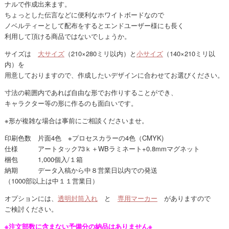
ナルで作成出来ます。
ちょっとした伝言などに便利なホワイトボードなので
ノベルティーとして配布をするとエンドユーザー様にも長く
利用して頂ける商品ではないでしょうか。
サイズは
大サイズ
（210×280ミリ以内）と
小サイズ
（140×210ミリ以
内）を
用意しておりますので、作成したいデザインに合わせてお選びください。
寸法の範囲内であれば自由な形でお作りすることができ、
キャラクター等の形に作るのも面白いです。
※形が複雑な場合は事前にご相談くださいませ。
印刷色数 片面4色 ※プロセスカラーの4色（CMYK)
仕様 アートタック73ｋ＋WBラミネート+0.8mmマグネット
梱包 1,000個入/１箱
納期 データ入稿から中８営業日以内での発送
（1000部以上は中１１営業日）
オプションには、
透明封筒入れ
と
専用マーカー
がありますので
ご検討ください。
※注文部数に含まない予備分の納品はありません※