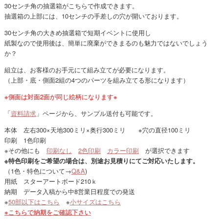
30センチ角の抽選箱がこちらで作成できます。
抽選箱の上部には、10センチの手差しの穴が開いております。
30センチ角の大きめ抽選箱で短期イベントに使用し
紙製なので使用後は、簡単に廃棄ができまるのも魅力ではないでしょう
か？
組立は、お客様のお手元にて組み立てが必要になります。
（上部・底・側面2組の4つのパーツを組み立てる形になります）
※側面は対面2面が同じ絵柄になります※
「
資料請求
」ページから、サンプル送付も可能です。
本体 左右300×天地300ミリ×奥行300ミリ ※穴の直径100ミリ
印刷 1色印刷
※その他にも
印刷なし
2色印刷
カラー印刷
が選択できます
※特色印刷をご希望の場合は、別途お見積りにてご対応いたします。
（1色・特色について→
Q&A
)
用紙 スターアートボード210ｋ
納期 データ入稿から中8営業日程度での発送
※
50部以下はこちら
※
小サイズはこちら
※こちらで納期をご確認下さい