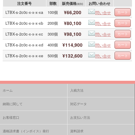
注文番号
部数
販売価格
お問い合わせ
(税別)
¥66,200
LTBX-s-2c0c-x-x-x-xa
100個
問い合せ
¥80,100
LTBX-s-2c0c-x-x-x-xb
200個
問い合せ
¥98,100
LTBX-s-2c0c-x-x-x-xc
300個
問い合せ
¥114,900
LTBX-s-2c0c-x-x-x-xd
400個
問い合せ
¥132,600
LTBX-s-2c0c-x-x-x-xe
500個
問い合せ
ホーム
入稿方法
納期に関して
対応データ
お客様窓口
お支払い方法
適格請求書（インボイス）発行
資料請求