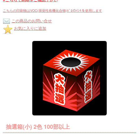
こちらの印刷物はVOC(揮発性有機化合物)ｾﾞﾛのｲﾝｷを使用します
この商品のお問い合せ
お気に入りに追加
抽選箱(小) 2色 100部以上