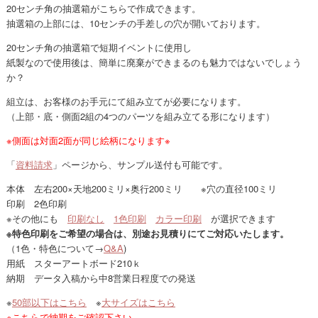
20センチ角の抽選箱がこちらで作成できます。
抽選箱の上部には、10センチの手差しの穴が開いております。
20センチ角の抽選箱で短期イベントに使用し
紙製なので使用後は、簡単に廃棄ができまるのも魅力ではないでしょう
か？
組立は、お客様のお手元にて組み立てが必要になります。
（上部・底・側面2組の4つのパーツを組み立てる形になります）
※側面は対面2面が同じ絵柄になります※
「
資料請求
」ページから、サンプル送付も可能です。
本体 左右200×天地200ミリ×奥行200ミリ ※穴の直径100ミリ
印刷 2色印刷
※その他にも
印刷なし
1色印刷
カラー印刷
が選択できます
※特色印刷をご希望の場合は、別途お見積りにてご対応いたします。
（1色・特色について→
Q&A
)
用紙 スターアートボード210ｋ
納期 データ入稿から中8営業日程度での発送
※
50部以下はこちら
※
大サイズはこちら
※こちらで納期をご確認下さい