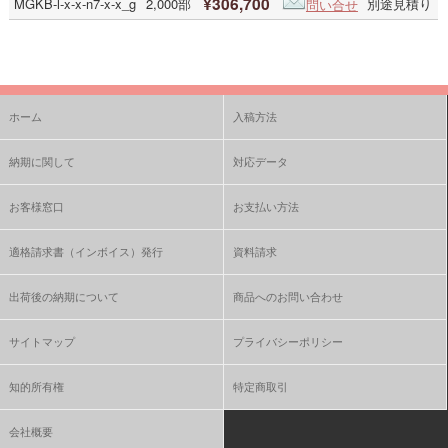
¥306,700
MGKB-l-x-x-n7-x-x_g
2,000部
別途見積り
問い合せ
ホーム
入稿方法
納期に関して
対応データ
お客様窓口
お支払い方法
適格請求書（インボイス）発行
資料請求
出荷後の納期について
商品へのお問い合わせ
サイトマップ
プライバシーポリシー
知的所有権
特定商取引
会社概要