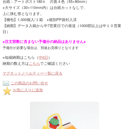
台紙：アートポスト180ｋ 片面４色（55×80mm）
※大サイズ（30×110mm内）は台紙カットなしで、
上に挟む形となります。
【梱包】1,000個入/１箱 ※個別PP袋封入済
【納期】データ入稿から中7営業日での発送（1000部以上は中１０営業
日）
※注文部数に含まない予備分の納品はありません※
予備分が必要な場合は、別途お見積りとなります
※短縮納期はこちら（
中6日
）
納期の数え方は
こちら
でご確認ください
マグネットノベルティー一覧に戻る
この商品のお問い合せ
お気に入りに追加