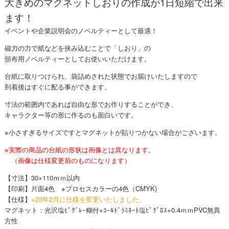
大きめのマグネットしおりの作成が1日短縮で出来
ます！
イベントや企業説明会のノベルティーとして最適！
磁力の力で紙などを挟み込むことで「しおり」の
頒布用ノベルティーとしてお使いいただけます。
台紙に取りつけられ、袋詰めされた状態でお届けいたしますので
到着後はすぐに配る事ができます。
寸法の範囲内であれば自由な形でお作りすることができ、
キャラクター等の形に作るのも面白いです。
※小さすぎるサイズですとマグネットが貼りつかない場合がございます。
※実際の商品の台紙の形状は画像とは異なります。
（画像は仕様変更前のものになります）
【寸法】30×110ｍｍ以内
【印刷】片面4色 ※プロセスカラーの4色（CMYK)
【仕様】
※23年2月に仕様を変更いたしました。
マグネット：光沢塩ﾋﾞｸﾞﾚｰ糊付+ｺｰﾙﾄﾞﾗﾐﾈｰﾄ塩ﾋﾞｸﾞﾛｽ+0.4ｍｍPVC無異
方性