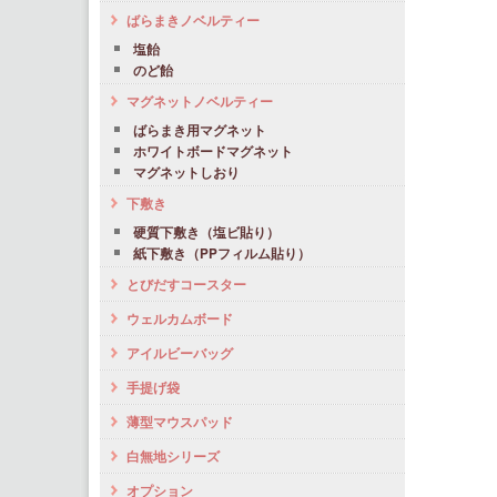
ばらまきノベルティー
塩飴
のど飴
マグネットノベルティー
ばらまき用マグネット
ホワイトボードマグネット
マグネットしおり
下敷き
硬質下敷き（塩ビ貼り）
紙下敷き（PPフィルム貼り）
とびだすコースター
ウェルカムボード
アイルビーバッグ
手提げ袋
薄型マウスパッド
白無地シリーズ
オプション