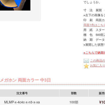
でしょうか。
寸 法 展開 3
※左下の画像を
印 刷 両面カ
両面1色はこち
用 紙 スター
梱 包 500部
納 期 データ
※展開した状態
※こちらで納期
この商品
お気に入
メガホン 両面カラー 中3日
注文番号
部数
販売
¥10
MLMP-x-4c4c-x-n3-x-xa
100部