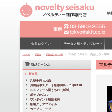
紙
会員ログイン
データ入稿・テンプレート
Home
>
商品
>
商品ジャンル
>
マルチメガホン 両面カラー印刷 
マルチ
商品ジャンル
新商品
丸型手持ちお面
お風呂ポスター｜紙厚薄め・ユポ#110
ユニフォーム型うちわ（紙製）
ポップかんむり
ワンポイント彫刻名刺
紙製クリアファイル
カップスリーブ