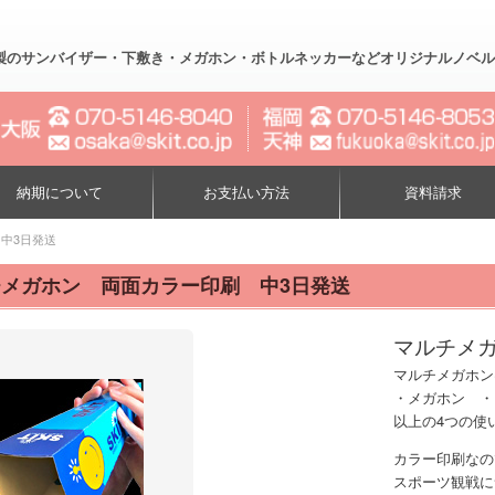
製のサンバイザー・下敷き・メガホン・ボトルネッカーなどオリジナルノベルティー制作
納期について
お支払い方法
資料請求
中3日発送
メガホン 両面カラー印刷 中3日発送
マルチメ
マルチメガホン
・メガホン ・
以上の4つの使
カラー印刷なの
スポーツ観戦に