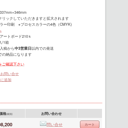
37mm×346mm
クリックしていただきますと拡大されます
ラー印刷 ※プロセスカラーの4色（CMYK)
ら
アートボード210ｋ
入/1箱
入稿から
中3営業日
以内での発送
での納品になります
をご確認下さい
のお問い合せ
りに追加
価格
お問い合わせ
(税別)
8,200
問い合せ