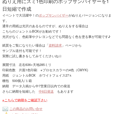
ぬりえ用にスミ1色印刷のポップサンバイザーを1
日短縮で作成
イベントで大活躍中！の
ポップサンバイザー
がぬりえバージョンになりま
す。
通常の用紙は光沢のあるものですが、ぬりえをする場合は
こちらのジェントルBOXがお勧めです！
光沢がなく、色鉛筆やクレヨンなどでも問題なく色を塗る事が可能です♪
紙質をご覧になりたい場合は「
資料請求
」ページから
サンプル送付も可能です！
実際に試し書きをしてみてくださいね☆
展開寸法 左右636×天地285ミリ
印刷色数 片面1色印刷 ※プロセスカラーの4色（CMYK)
用紙 ジェントルBOX ホワイトフェイス27ｋ
梱包 500個入/１箱
納期 データ入稿から中7営業日以内での発送
さらに納期を短縮した
中6日発送
もあります
※こちらで納期をご確認下さい
この商品のお問い合せ