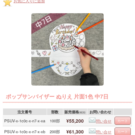
お気に入りに追加
ポップサンバイザー ぬりえ 片面1色 中7日
注文番号
部数
販売価格
お問い合わせ
(税別)
¥55,200
PSUV-x-1c0c-x-n7-x-xa
100部
問い合せ
¥61,300
PSUV-x-1c0c-x-n7-x-xb
200部
問い合せ