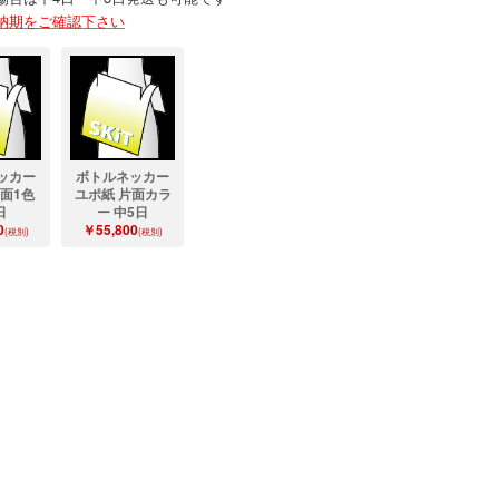
納期をご確認下さい
ッカー
ボトルネッカー
片面1色
ユポ紙 片面カラ
日
ー 中5日
0
￥55,800
(税別)
(税別)