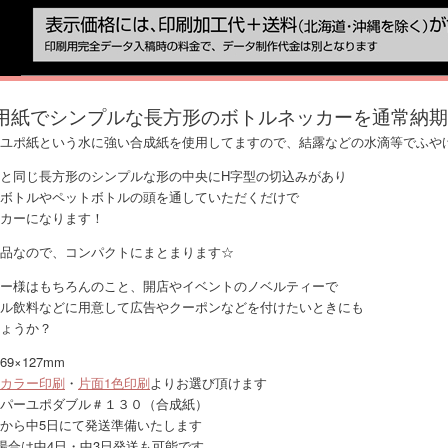
用紙でシンプルな長方形のボトルネッカーを通常納期
ユポ紙という水に強い合成紙を使用してますので、結露などの水滴等でふや
と同じ長方形のシンプルな形の中央にH字型の切込みがあり
ボトルやペットボトルの頭を通していただくだけで
カーになります！
品なので、コンパクトにまとまります☆
ー様はもちろんのこと、開店やイベントのノベルティーで
ル飲料などに用意して広告やクーポンなどを付けたいときにも
ょうか？
9×127mm
カラー印刷
・
片面1色印刷
よりお選び頂けます
パーユポダブル＃１３０（合成紙）
から中5日にて発送準備いたします
場合は中4日・中3日発送も可能です