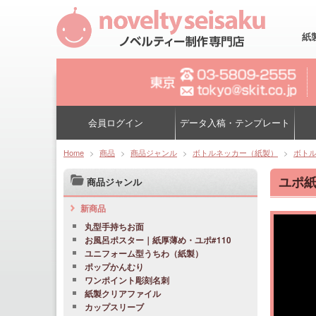
紙
会員ログイン
データ入稿・テンプレート
Home
>
商品
>
商品ジャンル
>
ボトルネッカー（紙製）
>
ボトル
ユポ紙
商品ジャンル
新商品
丸型手持ちお面
お風呂ポスター｜紙厚薄め・ユポ#110
ユニフォーム型うちわ（紙製）
ポップかんむり
ワンポイント彫刻名刺
紙製クリアファイル
カップスリーブ