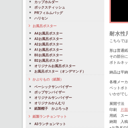
カップホルダー
ボックスティッシュ
PRフィルムバッグ
ハリセン
お風呂ポスター
耐水性
A4お風呂ポスター
A3お風呂ポスター
こちらでは
A2お風呂ポスター
A1お風呂ポスター
形は普通紙
B3お風呂ポスター
その部分に
B2お風呂ポスター
ボトルネッ
オリジナルお風呂ポスター
お風呂ポスター（オンデマンド）
納品は平納
かぶりもの（紙製）
各種メーカ
ベーシックサンバイザー
ペットボト
ポップサンバイザー
いかがでし
オリジナルサンバイザー
展開寸法 6
オリジナルかんむり
紙製帽子 かぶろっさ
印刷
片面
用紙 スー
紙製ランチョンマット
納期 入稿
A3ランチョンマット
※お急ぎの