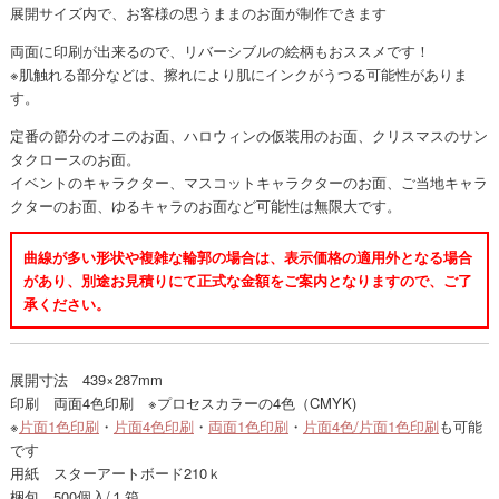
展開サイズ内で、お客様の思うままのお面が制作できます
両面に印刷が出来るので、リバーシブルの絵柄もおススメです！
※肌触れる部分などは、擦れにより肌にインクがうつる可能性がありま
す。
定番の節分のオニのお面、ハロウィンの仮装用のお面、クリスマスのサン
タクロースのお面。
イベントのキャラクター、マスコットキャラクターのお面、ご当地キャラ
クターのお面、ゆるキャラのお面など可能性は無限大です。
曲線が多い形状や複雑な輪郭の場合は、表示価格の適用外となる場合
があり、別途お見積りにて正式な金額をご案内となりますので、ご了
承ください。
展開寸法 439×287mm
印刷 両面4色印刷 ※プロセスカラーの4色（CMYK)
※
片面1色印刷
・
片面4色印刷
・
両面1色印刷
・
片面4色/片面1色印刷
も可能
です
用紙 スターアートボード210ｋ
梱包 500個入/１箱