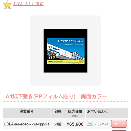
お気に入りに追加
A4紙下敷き(PPフィルム貼り) 両面カラー
注文番号
部数
販売価格
お問い合わせ
(税別)
¥65,600
UDLA-a4-4c4c-x-n8-cpp-xa
50部
問い合せ