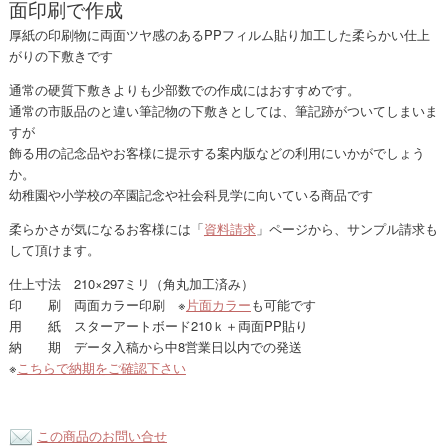
面印刷で作成
厚紙の印刷物に両面ツヤ感のあるPPフィルム貼り加工した柔らかい仕上
がりの下敷きです
通常の硬質下敷きよりも少部数での作成にはおすすめです。
通常の市販品のと違い筆記物の下敷きとしては、筆記跡がついてしまいま
すが
飾る用の記念品やお客様に提示する案内版などの利用にいかがでしょう
か。
幼稚園や小学校の卒園記念や社会科見学に向いている商品です
柔らかさが気になるお客様には「
資料請求
」ページから、サンプル請求も
して頂けます。
仕上寸法 210×297ミリ（角丸加工済み）
印 刷 両面カラー印刷 ※
片面カラー
も可能です
用 紙 スターアートボード210ｋ＋両面PP貼り
納 期 データ入稿から中8営業日以内での発送
※
こちらで納期をご確認下さい
この商品のお問い合せ