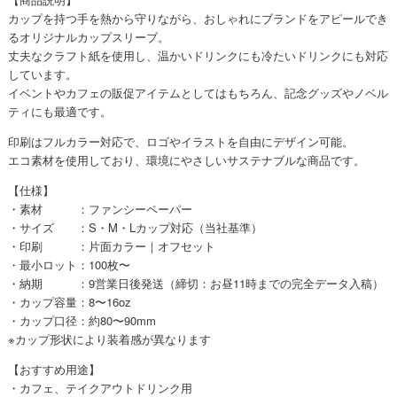
カップを持つ手を熱から守りながら、おしゃれにブランドをアピールでき
るオリジナルカップスリーブ。
丈夫なクラフト紙を使用し、温かいドリンクにも冷たいドリンクにも対応
しています。
イベントやカフェの販促アイテムとしてはもちろん、記念グッズやノベル
ティにも最適です。
印刷はフルカラー対応で、ロゴやイラストを自由にデザイン可能。
エコ素材を使用しており、環境にやさしいサステナブルな商品です。
【仕様】
・素材 ：ファンシーペーパー
・サイズ ：S・M・Lカップ対応（当社基準）
・印刷 ：片面カラー｜オフセット
・最小ロット：100枚〜
・納期 ：9営業日後発送（締切：お昼11時までの完全データ入稿）
・カップ容量：8〜16oz
・カップ口径：約80〜90mm
※カップ形状により装着感が異なります
【おすすめ用途】
・カフェ、テイクアウトドリンク用