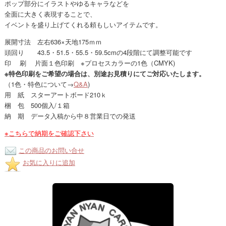
ポップ部分にイラストやゆるキャラなどを
全面に大きく表現することで、
イベントを盛り上げてくれる頼もしいアイテムです。
展開寸法 左右636×天地175ｍｍ
頭回り 43.5・51.5・55.5・59.5cmの4段階にて調整可能です
印 刷 片面１色印刷 ※プロセスカラーの1色（CMYK)
※特色印刷をご希望の場合は、別途お見積りにてご対応いたします。
（1色・特色について→
Q&A
)
用 紙 スターアートボード210ｋ
梱 包 500個入/１箱
納 期 データ入稿から中８営業日での発送
※こちらで納期をご確認下さい
この商品のお問い合せ
お気に入りに追加