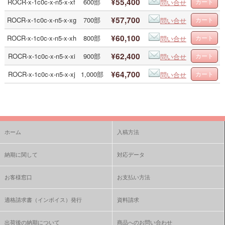
¥55,400
ROCR-x-1c0c-x-n5-x-xf
600部
問い合せ
¥57,700
ROCR-x-1c0c-x-n5-x-xg
700部
問い合せ
¥60,100
ROCR-x-1c0c-x-n5-x-xh
800部
問い合せ
¥62,400
ROCR-x-1c0c-x-n5-x-xi
900部
問い合せ
¥64,700
ROCR-x-1c0c-x-n5-x-xj
1,000部
問い合せ
ホーム
入稿方法
納期に関して
対応データ
お客様窓口
お支払い方法
適格請求書（インボイス）発行
資料請求
出荷後の納期について
商品へのお問い合わせ