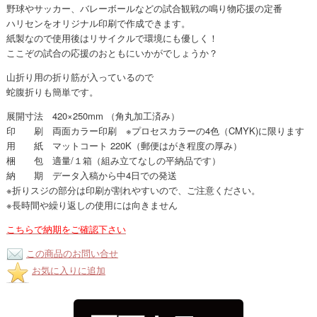
野球やサッカー、バレーボールなどの試合観戦の鳴り物応援の定番
ハリセンをオリジナル印刷で作成できます。
紙製なので使用後はリサイクルで環境にも優しく！
ここぞの試合の応援のおともにいかがでしょうか？
山折り用の折り筋が入っているので
蛇腹折りも簡単です。
展開寸法 420×250mm （角丸加工済み）
印 刷 両面カラー印刷 ※プロセスカラーの4色（CMYK)に限ります
用 紙 マットコート 220K（郵便はがき程度の厚み）
梱 包 適量/１箱（組み立てなしの平納品です）
納 期 データ入稿から中4日での発送
※折りスジの部分は印刷が割れやすいので、ご注意ください。
※長時間や繰り返しの使用には向きません
こちらで納期をご確認下さい
この商品のお問い合せ
お気に入りに追加