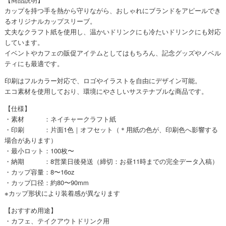
カップを持つ手を熱から守りながら、おしゃれにブランドをアピールでき
るオリジナルカップスリーブ。
丈夫なクラフト紙を使用し、温かいドリンクにも冷たいドリンクにも対応
しています。
イベントやカフェの販促アイテムとしてはもちろん、記念グッズやノベル
ティにも最適です。
印刷はフルカラー対応で、ロゴやイラストを自由にデザイン可能。
エコ素材を使用しており、環境にやさしいサステナブルな商品です。
【仕様】
・素材 ：ネイチャークラフト紙
・印刷 ：片面1色｜オフセット（＊用紙の色が、印刷色へ影響する
場合があります）
・最小ロット：100枚〜
・納期 ：8営業日後発送（締切：お昼11時までの完全データ入稿）
・カップ容量：8〜16oz
・カップ口径：約80〜90mm
※カップ形状により装着感が異なります
【おすすめ用途】
・カフェ、テイクアウトドリンク用