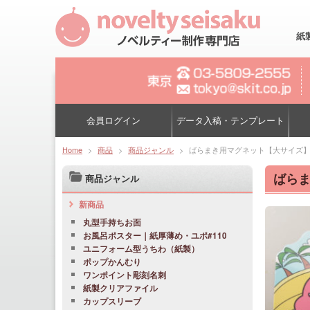
紙
会員ログイン
データ入稿・テンプレート
Home
>
商品
>
商品ジャンル
>
ばらまき用マグネット【大サイズ】
ばらま
商品ジャンル
新商品
丸型手持ちお面
お風呂ポスター｜紙厚薄め・ユポ#110
ユニフォーム型うちわ（紙製）
ポップかんむり
ワンポイント彫刻名刺
紙製クリアファイル
カップスリーブ