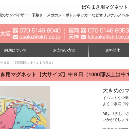
ばらまき用マグネット
製のサンバイザー・下敷き・メガホン・ボトルネッカーなどオリジナルノベルティー制作
納期について
お支払い方法
資料請求
中８日（1000部以上は中１１営業日）
き用マグネット【大サイズ】中８日（1000部以上は中
大きめの
イベントや企業
よくご家庭で冷
A5より少し小
いかがでしょう