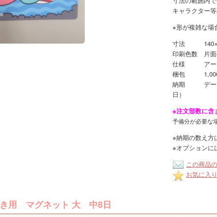
寸法の範囲内で
キャラクター等
※形が複雑な場
寸法 140×
印刷色数 片面
仕様 アートタ
梱包 1,00
納期 データ入
日）
※注文部数に含
予備分が必要な
※納期の数え方
※オプションに
この商品
お気に入
き用 マグネット 大 中8日