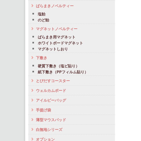
ばらまきノベルティー
塩飴
のど飴
マグネットノベルティー
ばらまき用マグネット
ホワイトボードマグネット
マグネットしおり
下敷き
硬質下敷き（塩ビ貼り）
紙下敷き（PPフィルム貼り）
とびだすコースター
ウェルカムボード
アイルビーバッグ
手提げ袋
薄型マウスパッド
白無地シリーズ
オプション