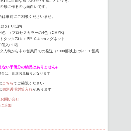
あれば自由な形でお作りすることができ、
の形に作るのも面白いです。
合は事前にご相談くださいませ。
210ミリ以内
4色 ※プロセスカラーの4色（CMYK)
ック73ｋ＋PP+0.4mmマグネット
0個入/１箱
稿から中８営業日での発送（1000部以上は中１１営業
まない予備分の納品はありません※
場合は、別途お見積りとなります
は
こちら
でご確認ください
は
個別透明封筒入れ
があります
のお問い合せ
りに追加